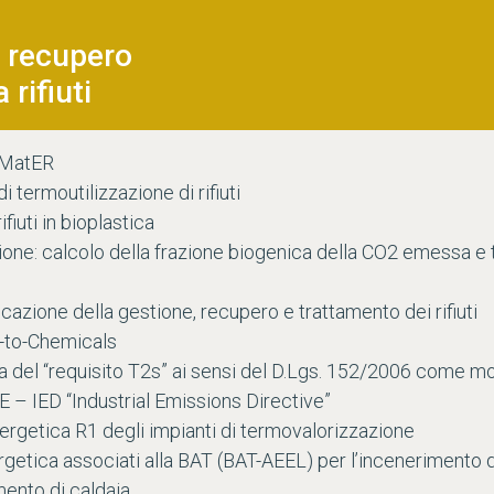
l recupero
rifiuti
 MatER
i termoutilizzazione di rifiuti
fiuti in bioplastica
ione: calcolo della frazione biogenica della CO2 emessa e
icazione della gestione, recupero e trattamento dei rifiuti
e-to-Chemicals
ica del “requisito T2s” ai sensi del D.Lgs. 152/2006 come m
– IED “Industrial Emissions Directive”
energetica R1 degli impianti di termovalorizzazione
ergetica associati alla BAT (BAT-AEEL) per l’incenerimento dei 
mento di caldaia