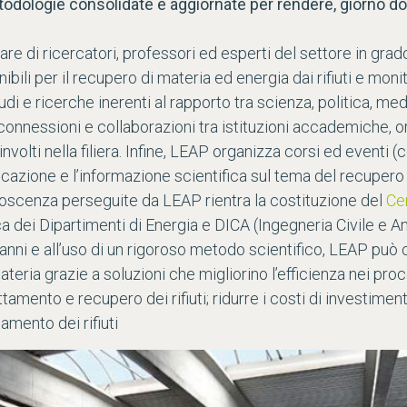
ologie consolidate e aggiornate per rendere, giorno dopo 
re di ricercatori, professori ed esperti del settore in grado
nibili per il recupero di materia ed energia dai rifiuti e moni
e ricerche inerenti al rapporto tra scienza, politica, media 
e connessioni e collaborazioni tra istituzioni accademiche, 
involti nella filiera. Infine, LEAP organizza corsi ed eventi 
zione e l’informazione scientifica sul tema del recupero di 
conoscenza perseguite da LEAP rientra la costituzione del
Ce
ica dei Dipartimenti di Energia e DICA (Ingegneria Civile e A
 anni e all’uso di un rigoroso metodo scientifico, LEAP può 
teria grazie a soluzioni che migliorino l’efficienza nei proc
tamento e recupero dei rifiuti; ridurre i costi di investiment
amento dei rifiuti