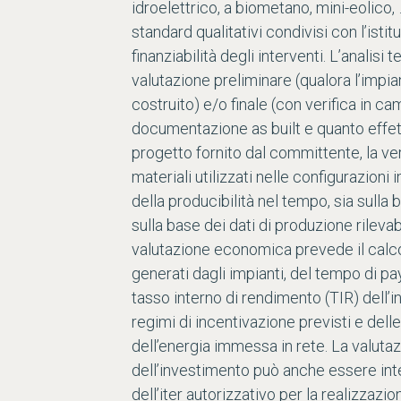
idroelettrico, a biometano, mini-eolico, 
standard qualitativi condivisi con l’istit
finanziabilità degli interventi. L’analis
valutazione preliminare (qualora l’imp
costruito) e/o finale (con verifica in c
documentazione as built e quanto effet
progetto fornito dal committente, la ve
materiali utilizzati nelle configurazioni
della producibilità nel tempo, sia sulla b
sulla base dei dati di produzione rileva
valutazione economica prevede il calcol
generati dagli impianti, del tempo di pa
tasso interno di rendimento (TIR) dell’i
regimi di incentivazione previsti e dell
dell’energia immessa in rete. La valut
dell’investimento può anche essere int
dell’iter autorizzativo per la realizzazi