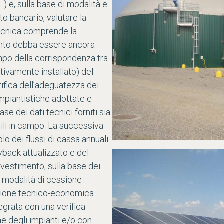
…) e, sulla base di modalità e
uto bancario, valutare la
i tecnica comprende la
ianto debba essere ancora
ampo della corrispondenza tra
tivamente installato) del
rifica dell’adeguatezza dei
 impiantistiche adottate e
ase dei dati tecnici forniti sia
bili in campo. La successiva
o dei flussi di cassa annuali
yback attualizzato e del
nvestimento, sulla base dei
e modalità di cessione
azione tecnico-economica
egrata con una verifica
one degli impianti e/o con